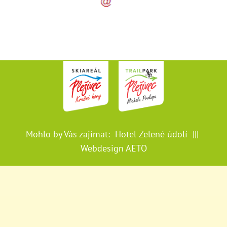
[emailtecka]
cz
(restaurace[at]hotelplesivec[dot]cz)
Mohlo by Vás zajímat:
Hotel Zelené údolí
|||
Webdesign AETO