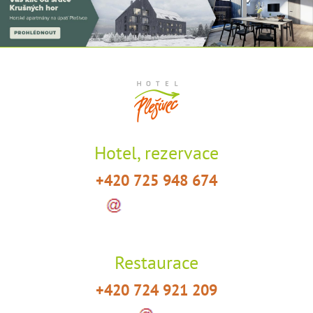
Hotel, rezervace
+420 725 948 674
info
hotelplesivec
.
cz
(info[at]hotelplesivec[dot]cz)
Restaurace
+420 724 921 209
restaurace
hotelplesivec