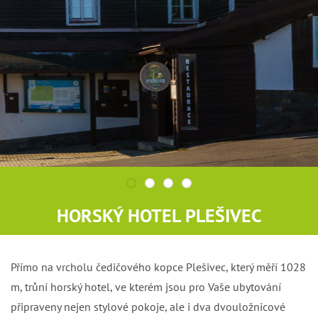
HORSKÝ HOTEL PLEŠIVEC
Přímo na vrcholu čedičového kopce Plešivec, který měří 1028
m, trůní horský hotel, ve kterém jsou pro Vaše ubytování
připraveny nejen stylové pokoje, ale i dva dvouložnicové