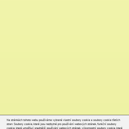
Na stránkách tohoto webu používáme vybrané vlastní soubory cookie a soubory cookie třetích
stran: Soubory cookie, které jsou nezbytné pro používání webových stránek, funkční soubory
cookie, které umožňují snadnější používání webových stránek, výkonnostní soubory cookie, které