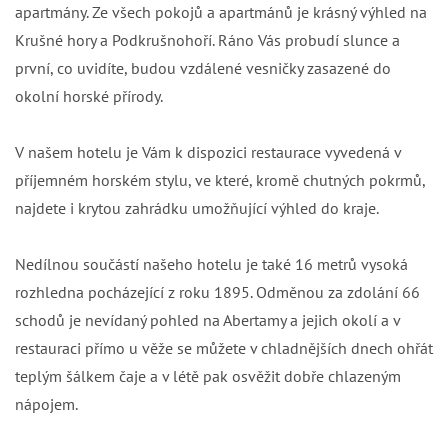
apartmány. Ze všech pokojů a apartmánů je krásný výhled na
Krušné hory a Podkrušnohoří. Ráno Vás probudí slunce a
první, co uvidíte, budou vzdálené vesničky zasazené do
okolní horské přírody.
V našem hotelu je Vám k dispozici restaurace vyvedená v
příjemném horském stylu, ve které, kromě chutných pokrmů,
najdete i krytou zahrádku umožňující výhled do kraje.
Nedílnou součástí našeho hotelu je také 16 metrů vysoká
rozhledna pocházející z roku 1895. Odměnou za zdolání 66
schodů je nevídaný pohled na Abertamy a jejich okolí a v
restauraci přímo u věže se můžete v chladnějších dnech ohřát
teplým šálkem čaje a v létě pak osvěžit dobře chlazeným
nápojem.